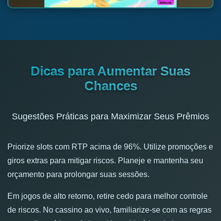
Dicas para Aumentar Suas
Chances
Sugestões Práticas para Maximizar Seus Prêmios
Priorize slots com RTP acima de 96%. Utilize promoções e
giros extras para mitigar riscos. Planeje e mantenha seu
orçamento para prolongar suas sessões.
Em jogos de alto retorno, retire cedo para melhor controle
de riscos. No cassino ao vivo, familiarize-se com as regras