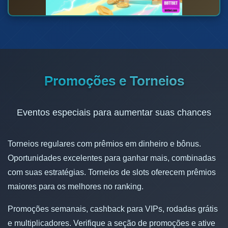
Promoções e Torneios
Eventos especiais para aumentar suas chances
Torneios regulares com prêmios em dinheiro e bônus.
Oportunidades excelentes para ganhar mais, combinadas
com suas estratégias. Torneios de slots oferecem prêmios
maiores para os melhores no ranking.
Promoções semanais, cashback para VIPs, rodadas grátis
e multiplicadores. Verifique a seção de promoções e ative