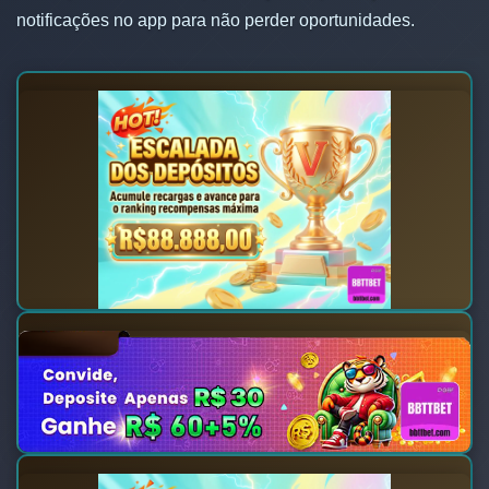
notificações no app para não perder oportunidades.