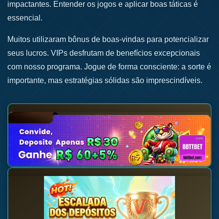
impactantes. Entender os jogos e aplicar boas táticas é
essencial.
Muitos utilizaram bônus de boas-vindas para potencializar
seus lucros. VIPs desfrutam de benefícios excepcionais
com nosso programa. Jogue de forma consciente: a sorte é
importante, mas estratégias sólidas são imprescindíveis.